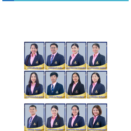
กลุ่มสาระฯ วิทยาศาสตร์และเทคโนโลยี