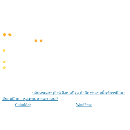
2.กรุณานำรูปถ่ายปัจจุบัน 1 ใบ ต่อเอกสาร 1 ฉบับ นำมามอบให้เจ้าหน้าที่ที่ห้อง
ทะเบียน ในวันรับเอกสาร
3.การรับเอกสารสามารถตรวจสอบสถานะจากอีเมลล์ที่กรอกมา
*** โดยใช้ระยะเวลาดำเนินการ ประมาณ 3-5 วัน ***
สำนักงานทะเบียนและประเมินผลจะเปิดบริการทุกวัน (จันทร์-ศุกร์) ตั้งเเต่
09.00 น. – 15.00 น.
กรณีเป็นบุคคลที่จบการศึกษาไปแล้วที่ต้องการขอเอกสาร กรณีเอกสาร
สูญหาย ควรเตรียมเอกสารมาให้ครบ ดังนี้
รูปถ่ายขนาด 1.5 นิ้ว
เอกสารใบเเจ้งความเอกสารสูญหาย
โดยให้ติดต่อที่สำนักงานทะเบียนและประเมินผล หากมีข้อคำถามใดๆ สามารถ
โทรสอบถาม 029479161 ต่อ 107 ในเวลาทำการดังกล่าวข้างต้น
Copyright © 2026
บดินทรเดชา (สิงห์ สิงหเสนี) ๒ สํานักงานเขตพื้นที่การศึกษา
มัธยมศึกษากรุงเทพมหานคร เขต 2
. All rights reserved.
Theme:
ColorMag
by ThemeGrill. Powered by
WordPress
.