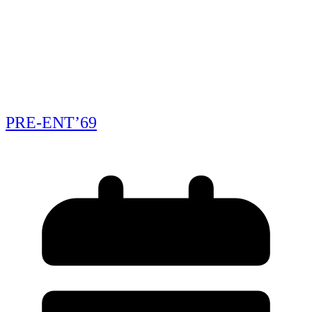
You May Also Like
PRE-ENT’69