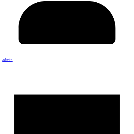
admin
Save the world 1 ใน 5 ทีมของประเทศไทย คว้ารางวัลต้นแบบนวัตกรรมเพื่อการ
จัดการขยะสู่การผลิตไฟฟ้า
ศึกษาดูงาน ณ ประเทศญี่ปุ่น ด้วยผลงานเครื่องผลิตพลังงานไฟฟ้าจากเตาเผา
ขยะโดยใช้เทคโนโลยีเทอร์โมอิเล็กทริกส์