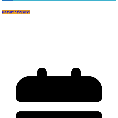
ผลงานทางวิชาการ
โรงเรียนบดินทรเดชา (สิงห์ สิงหเสนี) ๒ ได้
รับรางวัล คุณภาพพิเศษแห่ง สพฐ.(OBEC
Special)ด้านภาวะความเป็นผู้นำของผู้เรียน
ระดับ 1 ดาว