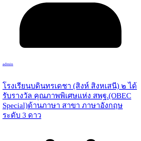
admin
โรงเรียนบดินทรเดชา (สิงห์ สิงหเสนี) ๒ ได้
รับรางวัล คุณภาพพิเศษแห่ง สพฐ.(OBEC
Special)ด้านภาษา สาขา ภาษาอังกฤษ
ระดับ 3 ดาว