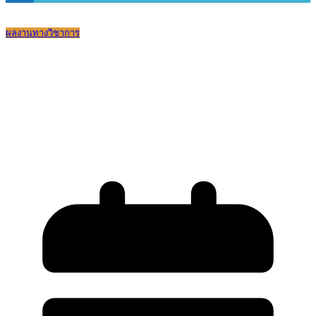
ผลงานทางวิชาการ
โรงเรียนบดินทรเดชา (สิงห์ สิงหเสนี) ๒ ได้
รับรางวัล คุณภาพพิเศษแห่ง สพฐ.(OBEC
Special)ด้านการส่งเสริมอาชีพและการมี
งานทำ สาขา คหกรรม ระดับ 2 ดาว