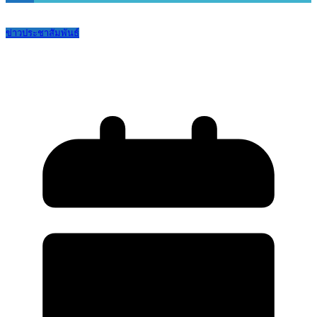
ข่าวประชาสัมพันธ์
ไขข้อข้องใจ “โรคไอกรน”