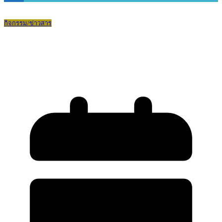
กิจกรรม/ข่าวสาร
กิจกรรมวันเด็กแห่งชาติและพิธีมอบรางวัล
คนดีศรีบดินทร ๒