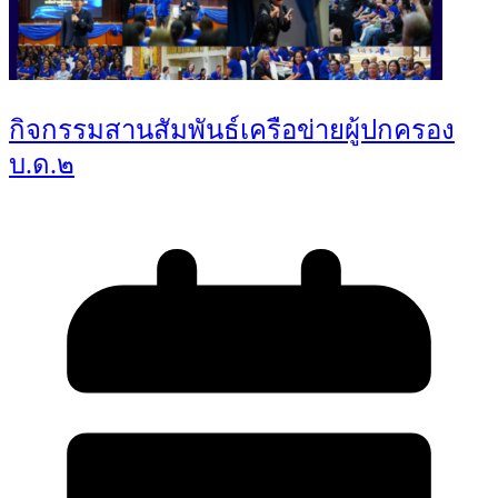
กิจกรรมสานสัมพันธ์เครือข่ายผู้ปกครอง
บ.ด.๒