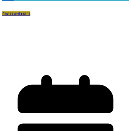
กิจกรรม/ข่าวสาร
การประเมินความรู้ตามแนวทางการ
ประเมิน PISA ผ่านระบบ PISA STYLE
ONLINE TESTING ระดับชั้นมัธยมศึกษาปี
ที่ 2