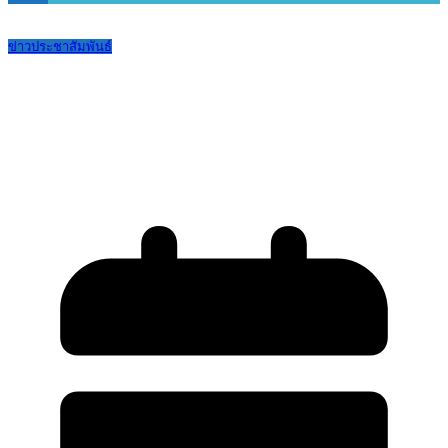
ข่าวประชาสัมพันธ์
ประกาศนักเรียน ม.3(เดิม) เข้าศึกษาต่อ
ม.4 ปีการศึกษา 2568 ในลำดับถัดไป
รายงานตัวทดแทนผู้สละสิทธิ (ฉบับที่2)