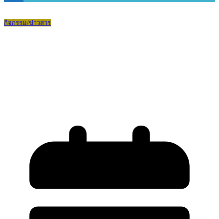
กิจกรรม/ข่าวสาร
การอบรมเชิงปฏิบัติการการวัดและประเมิน
ผลสมรรถนะและผลสัมฤทธิ์ผู้เรียนที่
สอดคล้องกับตัวชี้วัดระหว่างทาง-ปลาย
ทาง