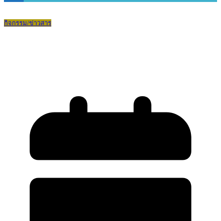
กิจกรรม/ข่าวสาร
บ.ด.๒ จัดประเมินการเตรียมความพร้อม
และพัฒนาอย่างเข้ม (ตำแหน่งครูผู้ช่วย)