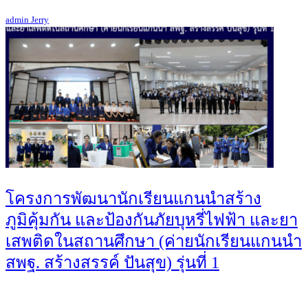
admin Jerry
โครงการพัฒนานักเรียนแกนนำสร้าง
ภูมิคุ้มกัน และป้องกันภัยบุหรี่ไฟฟ้า และยา
เสพติดในสถานศึกษา (ค่ายนักเรียนแกนนำ
สพฐ. สร้างสรรค์ ปันสุข) รุ่นที่ 1