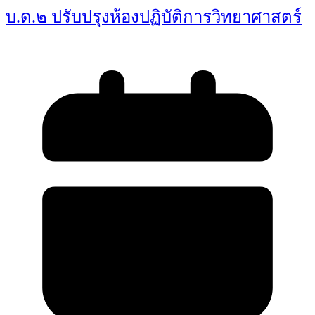
บ.ด.๒ ปรับปรุงห้องปฏิบัติการวิทยาศาสตร์