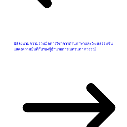
พิธีลงนามความร่วมมือทางวิชาการด้านภาษาและวัฒนธรรมจีน
แสดงความยินดีกับรองผู้อำนวยการเนตรนภา สุวรรณ์