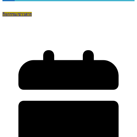
กิจกรรม/ข่าวสาร
บ.ด.๒ รับบริจาคโลหิต