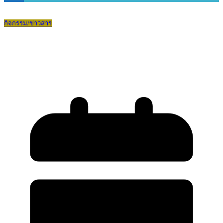
กิจกรรม/ข่าวสาร
ติวสอบภาษาอังกฤษ TOEFL JUNIOR และ
TOEFL ITP