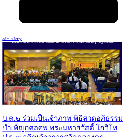
admin Jerry
บ.ด.๒ ร่วมเป็นเจ้าภาพ พิธีสวดอภิธรรม
บำเพ็ญกุศลศพ พระมหาสวัสดิ์ โกวิโท