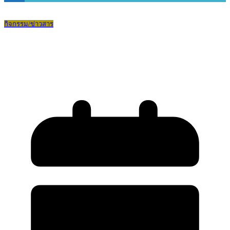
กิจกรรม/ข่าวสาร
สอบวัดระดับทักษะทางภาษาอังกฤษ
TOEFL JUNIOR และ TOEFL ITP