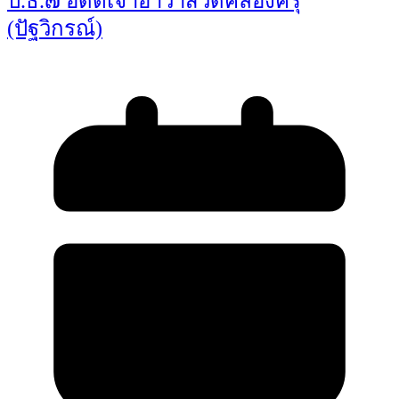
ป.ธ.๗ อดีตเจ้าอาวาสวัดคลองครุ
(ปัฐวิกรณ์)