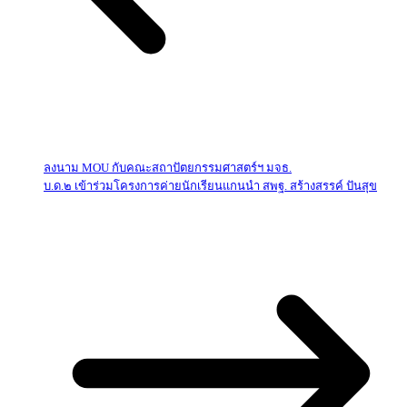
ลงนาม MOU กับคณะสถาปัตยกรรมศาสตร์ฯ มจธ.
บ.ด.๒ เข้าร่วมโครงการค่ายนักเรียนแกนนำ สพฐ. สร้างสรรค์ ปันสุข