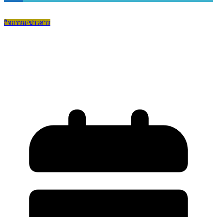
กิจกรรม/ข่าวสาร
พิธีแสดงความอาลัยถวายแด่สมเด็จ
พระนางเจ้าสิริกิติ์ พระบรมราชินีนาถ
พระบรมราชชนนีพันปีหลวง