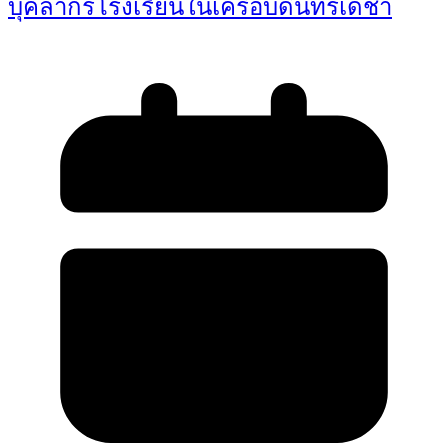
บุคลากรโรงเรียนในเครือบดินทรเดชา