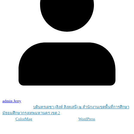
admin Jerry
Copyright © 2026
บดินทรเดชา (สิงห์ สิงหเสนี) ๒ สํานักงานเขตพื้นที่การศึกษา
มัธยมศึกษากรุงเทพมหานคร เขต 2
. All rights reserved.
Theme:
ColorMag
by ThemeGrill. Powered by
WordPress
.