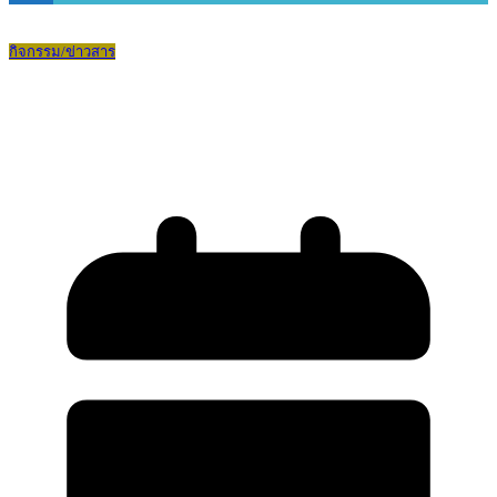
กิจกรรม/ข่าวสาร
รับรางวัลสถานศึกษาปลอดภัยประจำปี
พุทธศักราช 2568