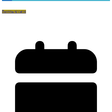
กิจกรรม/ข่าวสาร
บดินทร ๒ ฉลองตรุษจีน 2569