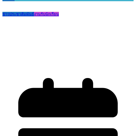
ข่าวประชาสัมพันธ์
งานรับนักเรียน
ประกาศเรียกนักเรียนชั้นมัธยมศึกษาปีที่ 3
(เดิม) ที่ได้รับคัดเลือกเข้าเรียนชั้น
มัธยมศึกษาปีที่ 4 ในลำดับถัดไป รายงาน
ตัวทดแทนผู้สละสิทธิ์ (รอบ 3)