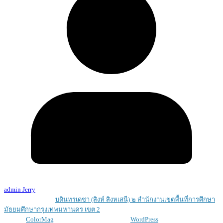
admin Jerry
Copyright © 2026
บดินทรเดชา (สิงห์ สิงหเสนี) ๒ สํานักงานเขตพื้นที่การศึกษา
มัธยมศึกษากรุงเทพมหานคร เขต 2
. All rights reserved.
Theme:
ColorMag
by ThemeGrill. Powered by
WordPress
.