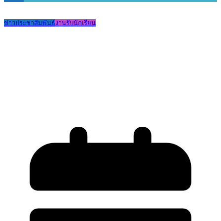
ข่าวประชาสัมพันธ์
งานรับนักเรียน
ประกาศเรียกนักเรียนที่มีคะแนนลำดับถัด
ไปรายงานตัวและมอบตัวเข้าเรียน ชั้น ม.1
และ ม.4 ประเภทห้องปกติ ทดแทนผู้สละ
สิทธิ์