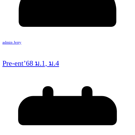
admin Jerry
Pre-ent’68 ม.1, ม.4