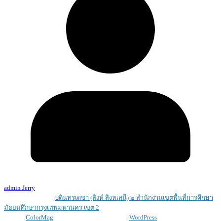
admin Jerry
Copyright © 2026
บดินทรเดชา (สิงห์ สิงหเสนี) ๒ สํานักงานเขตพื้นที่การศึกษา
มัธยมศึกษากรุงเทพมหานคร เขต 2
. All rights reserved.
Theme:
ColorMag
by ThemeGrill. Powered by
WordPress
.