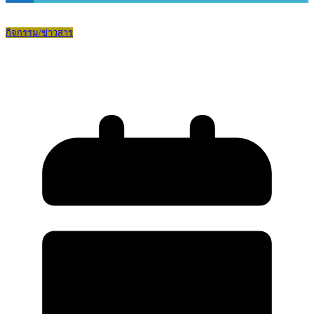
กิจกรรม/ข่าวสาร
ร้อยรักร่วมใจ ประเพณีไทย สบพม.2