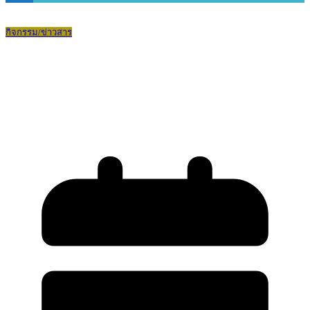
กิจกรรม/ข่าวสาร
พิธีถวายพระพรชัยมงคล สมเด็จพระนาง
เจ้าสุทิดา พัชรสุธาพิมลลักษณ พระบรม
ราชินี