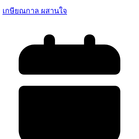
เกษียณกาล ผสานใจ