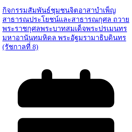
กิจกรรมสัมพันธ์ชุมชนจิตอาสาบำเพ็ญ
สาธารณประโยชน์และสาธารณกุศล ถวาย
พระราชกุศลพระบาทสมเด็จพระปรเมนทร
มหาอานันทมหิดล พระอัฐมรามาธิบดินทร
(รัชกาลที่ 8)