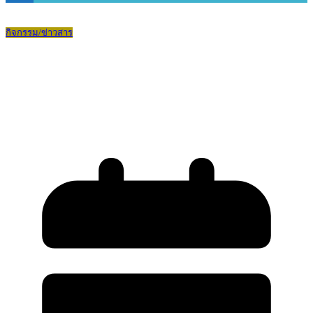
กิจกรรม/ข่าวสาร
การอบรมเชิงปฏิบัติการเสริมสร้างการเอา
ตัวรอดเมื่อเผชิญเหตุกราดยิง (Active
shooter)