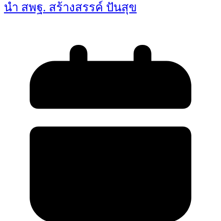
นำ สพฐ. สร้างสรรค์ ปันสุข